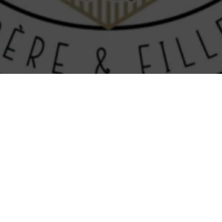
Nous trouver
Nom :
Majless Barber shop Bar Lounge
Adresse :
5, Rue Saint-Guillaume
35730
Pleurtuit
Numéro de Siret :
95220432900017
Pour les mentions relatives à l'utilisation du service et à la
protection des données personnelles, merci de vous reporter
aux
CGU de Planity
.
MAJLESS BARBER SHOP BAR
LOUNGE